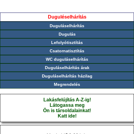
Duguléselhárítás
Duguláselhárítás
Dugulás
Lefolyótisztítás
Csatornatisztítás
WC duguláselhárítás
Duguláselhárítás árak
Duguláselhárítás házilag
Megrendelés
Lakásfelújítás A-Z-ig!
Látogassa meg
Ön is társoldalainkat!
Katt ide!