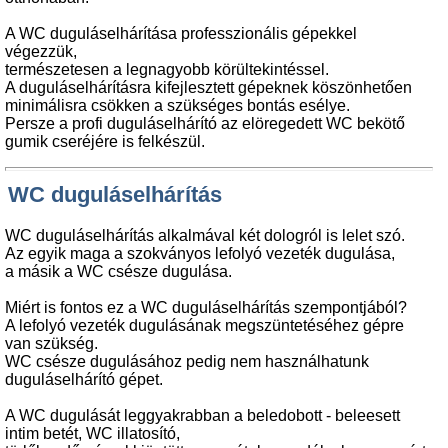
A WC duguláselhárítása professzionális gépekkel
végezzük,
természetesen a legnagyobb körültekintéssel.
A duguláselhárításra kifejlesztett gépeknek köszönhetően
minimálisra csökken a szükséges bontás esélye.
Persze a profi duguláselhárító az elöregedett WC bekötő
gumik cseréjére is felkészül.
WC duguláselhárítás
WC duguláselhárítás alkalmával két dologról is lelet szó.
Az egyik maga a szokványos lefolyó vezeték dugulása,
a másik a WC csésze dugulása.
Miért is fontos ez a WC duguláselhárítás szempontjából?
A lefolyó vezeték dugulásának megszüntetéséhez gépre
van szükség.
WC csésze dugulásához pedig nem használhatunk
duguláselhárító gépet.
A WC dugulását leggyakrabban a beledobott - beleesett
intim betét, WC illatosító,