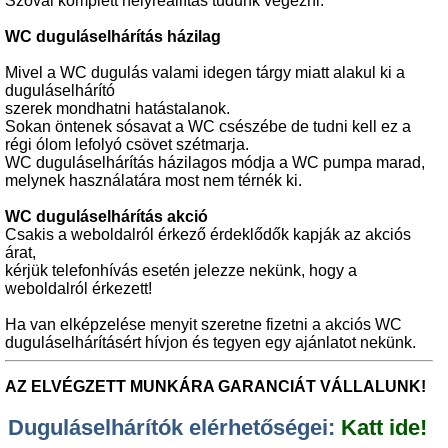
Szóval komplett helyreállítás tudunk végezni.
WC duguláselhárítás házilag
Mivel a WC dugulás valami idegen tárgy miatt alakul ki a
duguláselhárító
szerek mondhatni hatástalanok.
Sokan öntenek sósavat a WC csészébe de tudni kell ez a
régi ólom lefolyó csövet szétmarja.
WC duguláselhárítás házilagos módja a WC pumpa marad,
melynek használatára most nem térnék ki.
WC duguláselhárítás akció
Csakis a weboldalról érkező érdeklődők kapják az akciós
árat,
kérjük telefonhívás esetén jelezze nekünk, hogy a
weboldalról érkezett!
Ha van elképzelése menyit szeretne fizetni a akciós WC
duguláselhárításért hívjon és tegyen egy ajánlatot nekünk.
AZ ELVÉGZETT MUNKÁRA GARANCIÁT VÁLLALUNK!
Duguláselhárítók elérhetőségei:
Katt ide!