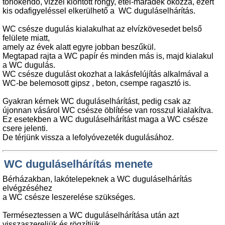
törlőkendő, vízzel kiöntött rongy, étel-maradék okozza, ezért
kis odafigyeléssel elkerülhető a WC duguláselhárítás.
WC csésze dugulás kialakulhat az elvízkövesedet belső
felülete miatt,
amely az évek alatt egyre jobban beszűkül.
Megtapad rajta a WC papír és minden más is, majd kialakul
a WC dugulás.
WC csésze dugulást okozhat a lakásfelújítás alkalmával a
WC-be belemosott gipsz , beton, csempe ragasztó is.
Gyakran kérnek WC duguláselhárítást, pedig csak az
újonnan vásárol WC csésze öblítése van rosszul kialakítva.
Ez esetekben a WC duguláselhárítást maga a WC csésze
csere jelenti.
De térjünk vissza a lefolyóvezeték dugulásához.
WC duguláselhárítás menete
Bérházakban, lakótelepeknek a WC duguláselhárítás
elvégzéséhez
a WC csésze leszerelése szükséges.
Terméseztessen a WC duguláselhárítása után azt
visszaszereljük és rögzítjük.