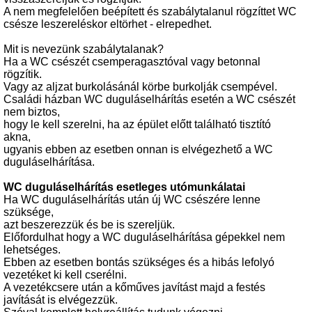
A nem megfelelően beépített és szabálytalanul rögzíttet WC
csésze leszereléskor eltörhet - elrepedhet.
Mit is nevezünk szabálytalanak?
Ha a WC csészét csemperagasztóval vagy betonnal
rögzítik.
Vagy az aljzat burkolásánál körbe burkolják csempével.
Családi házban WC duguláselhárítás esetén a WC csészét
nem biztos,
hogy le kell szerelni, ha az épület előtt található tisztító
akna,
ugyanis ebben az esetben onnan is elvégezhető a WC
duguláselhárítása.
WC duguláselhárítás esetleges utómunkálatai
Ha WC duguláselhárítás után új WC csészére lenne
szüksége,
azt beszerezzük és be is szereljük.
Előfordulhat hogy a WC duguláselhárítása gépekkel nem
lehetséges.
Ebben az esetben bontás szükséges és a hibás lefolyó
vezetéket ki kell cserélni.
A vezetékcsere után a kőműves javítást majd a festés
javítását is elvégezzük.